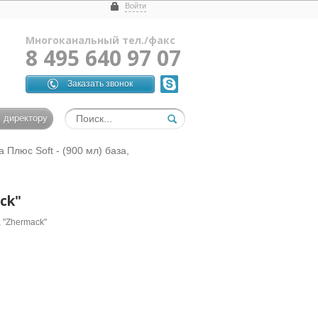
Войти
Многоканальный тел./факс
8 495 640 97 07
Заказать звонок
 директору
а Плюс Soft - (900 мл) база,
ack"
, "Zhermack"