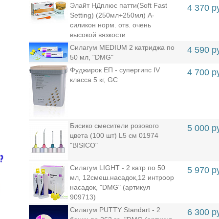
Элайт НДплюс патти(Soft Fast
4 370 р
Setting) (250мл+250мл) А-
силикон норм. отв. очень
высокой вязкости
Силагум MEDIUM 2 катриджа по
4 590 р
50 мл, "DMG"
Фуджирок ЕП - супергипс IV
4 700 р
класса 5 кг, GC
Бисико смесители розового
5 000 р
цвета (100 шт) L5 см 01974
"BISICO"
Силагум LIGHT - 2 катр по 50
5 970 р
мл, 12смеш.насадок,12 интроор
насадок, "DMG" (артикул
909713)
Силагум PUTTY Standart - 2
6 300 р