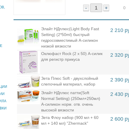
ОВ,
-
+
0
Элайт НДплюс(Light Body Fast
2 210 р
Setting) (2*50ml) быстрый
гидросовместимый А-силикон
ИЕ
низкой вязкости
Оклюфаст Rock (2 х 50) А-силик
2 320 р
для регистр прикуса
Зета Плюс Soft - двухслойный
2 390 р
слепочный материал, набор
АЦИИ
Элайт НДплюс патти(Soft
2 430 р
ИИ
Normal Setting) (250мл+250мл)
ИЛА
А-силикон норм. отв. очень
ВКИ
высокой вязкости
Зета Флоу набор (900 мл + 60
2 600 р
мл + 140 мл) "Zhermack"