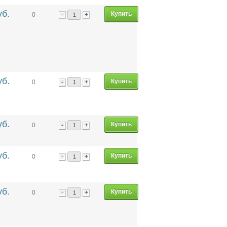
уб.
-
+
0
уб.
-
+
0
уб.
-
+
0
уб.
-
+
0
уб.
-
+
0