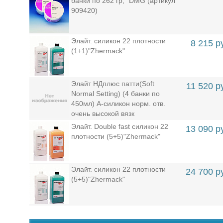
банки по 262 гр, "DMG (артикул
909420)
Элайт. силикон 22 плотности
8 215 р
(1+1)"Zhermack"
Элайт НДплюс патти(Soft
11 520 р
Normal Setting) (4 банки по
450мл) А-силикон норм. отв.
очень высокой вязк
Элайт. Double fast силикон 22
13 090 р
плотности (5+5)"Zhermack"
Элайт. силикон 22 плотности
24 700 р
(5+5)"Zhermack"