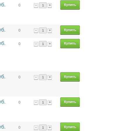
уб.
-
+
0
уб.
-
+
0
уб.
-
+
0
уб.
-
+
0
уб.
-
+
0
уб.
-
+
0