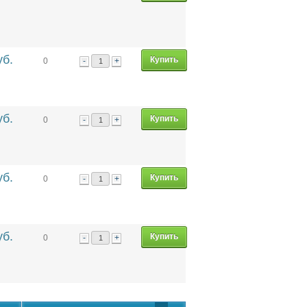
уб.
-
+
0
уб.
-
+
0
уб.
-
+
0
уб.
-
+
0