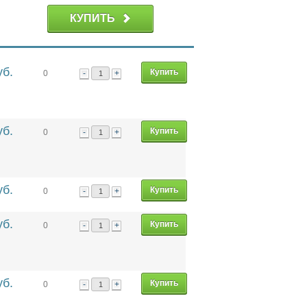
КУПИТЬ
уб.
-
+
0
уб.
-
+
0
уб.
-
+
0
уб.
-
+
0
уб.
-
+
0