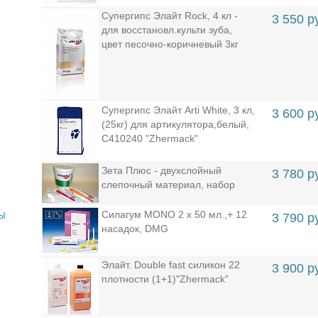
Супергипс Элайт Rock, 4 кл -
3 550 р
для восстановл.культи зуба,
цвет песочно-коричневый 3кг
Супергипс Элайт Arti White, 3 кл,
3 600 р
(25кг) для артикулятора,белый,
C410240 "Zhermack"
Зета Плюс - двухслойный
3 780 р
слепочный материал, набор
Силагум MONO 2 х 50 мл.,+ 12
НЫ
3 790 р
насадок, DMG
Элайт. Double fast силикон 22
3 900 р
плотности (1+1)"Zhermack"