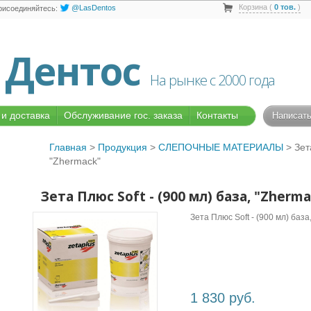
Корзина (
0
тов.
)
@LasDentos
рисоединяйтесь:
 Дентос
На рынке с 2000 года
и доставка
Обслуживание гос. заказа
Контакты
Написать
Главная
>
Продукция
>
СЛЕПОЧНЫЕ МАТЕРИАЛЫ
>
Зет
"Zhermack"
Зета Плюс Soft - (900 мл) база, "Zherm
Зета Плюс Soft - (900 мл) база
1 830 руб.