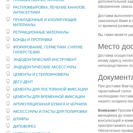
ПЛОМБИРОВАНИЕ КАНАЛОВ
дополнительной зад
оформлении заказа
РАСПЛОМБИРОВКА, ЛЕЧЕНИЕ КАНАЛОВ,
АНТИСЕПТИКИ
Доставка выполняетс
ПРОКЛАДОЧНЫЕ И ИЗОЛИРУЮЩИЕ
заказанные Вами в с
МАТЕРИАЛЫ
от времени размеще
РЕТРАКЦИОННЫЕ МАТЕРИАЛЫ
Вы также можете ука
БОНДЫ И ПРОТРАВКИ
Место до
ФТОРИРОВАНИЕ, ГЕРМЕТИКИ, СНЯТИЕ
ГИПЕРСТЕЗИИ
Доставка осуществл
ЭНДОДОНТИЧЕСКИЙ ИНСТРУМЕНТ
иному адресу, необ
непосредственно по
ЭНДОДОНТИЧЕСКИЕ АКСЕССУАРЫ
ЦЕМЕНТЫ И СТЕКЛОИНОМЕРЫ
Документа
ДЕГУ-ДЕНТ
При доставке Вам б
ЦЕМЕНТЫ ДЛЯ ПОСТОЯННОЙ ФИКСАЦИИ
гарантийный талон.
необходимо постави
ЦЕМЕНТЫ ДЛЯ ВРЕМЕННОЙ ФИКСАЦИИ
нашего холдинга п
АРТИКУЛЯЦИОННАЯ БУМАГА И ЧЕРНИЛА
Внимание!
Просим В
АКСЕССУАРЫ И ПАСТЫ ДЛЯ ПОЛИРОВКИ
менеджера до покуп
ШТИФТЫ
консультаций и ком
приобретаемого в н
ДИПОФОРЕЗ
Обязательно провер