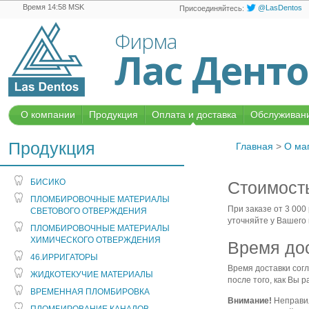
Время 14:58 MSK
@LasDentos
Присоединяйтесь:
Фирма
Лас Дент
О компании
Продукция
Оплата и доставка
Обслуживани
Продукция
Главная
>
О ма
БИСИКО
Стоимость
ПЛОМБИРОВОЧНЫЕ МАТЕРИАЛЫ
При заказе от 3 000
СВЕТОВОГО ОТВЕРЖДЕНИЯ
уточняйт
е у Вашего
ПЛОМБИРОВОЧНЫЕ МАТЕРИАЛЫ
ХИМИЧЕСКОГО ОТВЕРЖДЕНИЯ
Время до
46.ИРРИГАТОРЫ
Время доставки сог
ЖИДКОТЕКУЧИЕ МАТЕРИАЛЫ
после того, как Вы 
ВРЕМЕННАЯ ПЛОМБИРОВКА
Внимание!
Неправил