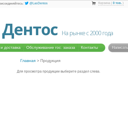
Корзина (
0
тов.
)
@LasDentos
рисоединяйтесь:
 Дентос
На рынке с 2000 года
и доставка
Обслуживание гос. заказа
Контакты
Написать
Главная
>
Продукция
Для просмотра продукции выберите раздел слева.