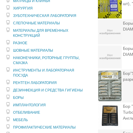
МАТРИЦЫ И КЛИНЬЯ
шт),
ХИРУРГИЯ
ЗУБОТЕХНИЧЕСКАЯ ЛАБОРАТОРИЯ
Боры
СЛЕПОЧНЫЕ МАТЕРИАЛЫ
DIAM
МАТЕРИАЛЫ ДЛЯ ВРЕМЕННЫХ
КОНСТРУКЦИЙ
РАЗНОЕ
Боры
ШОВНЫЕ МАТЕРИАЛЫ
DIAM
НАКОНЕЧНИКИ, РОТОРНЫЕ ГРУППЫ,
СМАЗКА
ИНСТРУМЕНТЫ И ЛАБОРАТОРНАЯ
Бор"
ПОСУДА
разр
РЕНТГЕН ЛАБОРАТОРИЯ
ДЕЗИНФЕКЦИЯ И СРЕДСТВА ГИГИЕНЫ
БОРЫ
ИМПЛАНТОЛОГИЯ
Бор "
Turb
ОТБЕЛИВАНИЕ
Англ
МЕБЕЛЬ
ПРОФИЛАКТИЧЕСКИЕ МАТЕРИАЛЫ