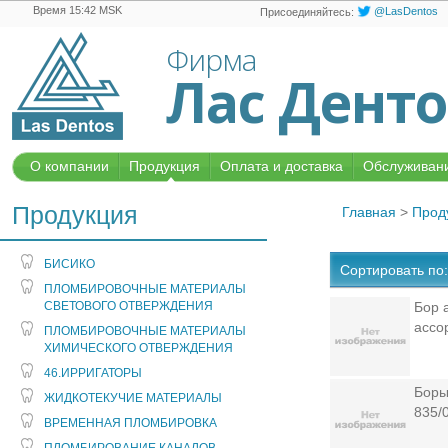
Время 15:42 MSK
@LasDentos
Присоединяйтесь:
Фирма
Лас Дент
О компании
Продукция
Оплата и доставка
Обслуживани
Продукция
Главная
>
Прод
БИСИКО
Сортировать по:
ПЛОМБИРОВОЧНЫЕ МАТЕРИАЛЫ
СВЕТОВОГО ОТВЕРЖДЕНИЯ
Бор 
ассо
ПЛОМБИРОВОЧНЫЕ МАТЕРИАЛЫ
ХИМИЧЕСКОГО ОТВЕРЖДЕНИЯ
46.ИРРИГАТОРЫ
Боры
ЖИДКОТЕКУЧИЕ МАТЕРИАЛЫ
835/0
ВРЕМЕННАЯ ПЛОМБИРОВКА