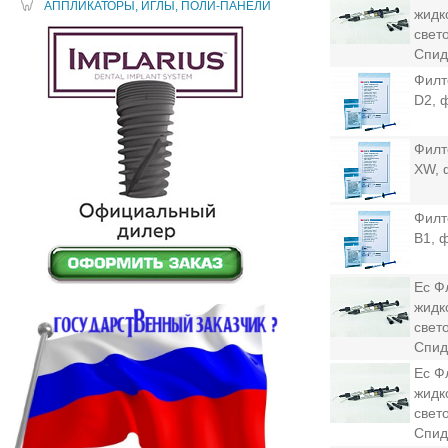
АППЛИКАТОРЫ, ИГЛЫ, ПОЛИ-ПАНЕЛИ
жидк
свет
Спид
Филте
D2, 
Филте
XW, 
Филте
B1, 
Ес Ф
жидк
свет
Спид
Ес Ф
жидк
свет
Спид