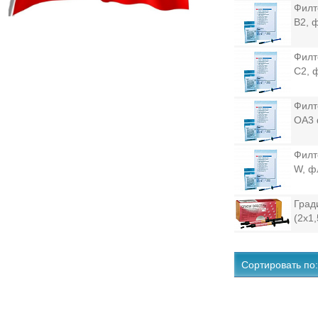
Филте
B2, 
Филте
C2, 
Филте
ОА3 
Филте
W, ф
Град
(2х1,
Сортировать по: