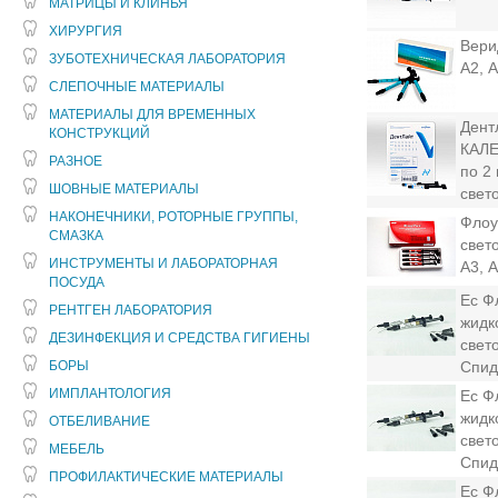
МАТРИЦЫ И КЛИНЬЯ
ХИРУРГИЯ
Вери
ЗУБОТЕХНИЧЕСКАЯ ЛАБОРАТОРИЯ
А2, 
СЛЕПОЧНЫЕ МАТЕРИАЛЫ
МАТЕРИАЛЫ ДЛЯ ВРЕМЕННЫХ
Дент
КОНСТРУКЦИЙ
КАЛЕ
РАЗНОЕ
по 2
ШОВНЫЕ МАТЕРИАЛЫ
свет
НАКОНЕЧНИКИ, РОТОРНЫЕ ГРУППЫ,
Флоу
СМАЗКА
свето
ИНСТРУМЕНТЫ И ЛАБОРАТОРНАЯ
А3, 
ПОСУДА
Ес Ф
РЕНТГЕН ЛАБОРАТОРИЯ
жидк
ДЕЗИНФЕКЦИЯ И СРЕДСТВА ГИГИЕНЫ
свет
БОРЫ
Спид
ИМПЛАНТОЛОГИЯ
Ес Ф
жидк
ОТБЕЛИВАНИЕ
свет
МЕБЕЛЬ
Спид
ПРОФИЛАКТИЧЕСКИЕ МАТЕРИАЛЫ
Ес Фл