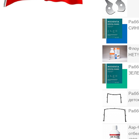
Рабб
СИНЯ
Флоу
НЕТ!!!!
Рабб
ЗЕЛЕ
Рабб
детс
Рабб
Аэр-
отбе