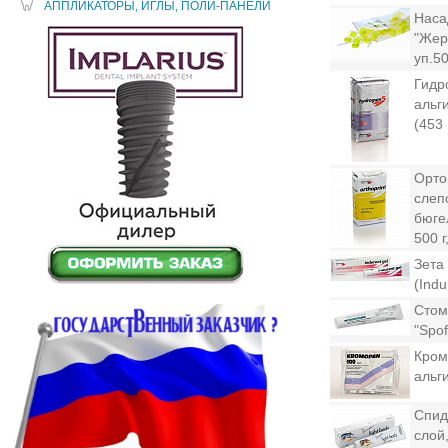
АППЛИКАТОРЫ, ИГЛЫ, ПОЛИ-ПАНЕЛИ
Наса
"Жер
уп.50
Гидр
альг
(453 
Орто
слеп
бюге
500 
Зета
(Indu
Стом
"Spof
Кром
альг
Спид
слой