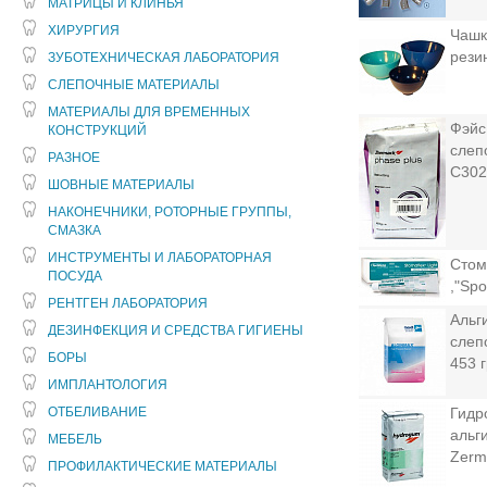
МАТРИЦЫ И КЛИНЬЯ
ХИРУРГИЯ
Чашк
рези
ЗУБОТЕХНИЧЕСКАЯ ЛАБОРАТОРИЯ
СЛЕПОЧНЫЕ МАТЕРИАЛЫ
МАТЕРИАЛЫ ДЛЯ ВРЕМЕННЫХ
Фэйс
КОНСТРУКЦИЙ
слеп
РАЗНОЕ
C302
ШОВНЫЕ МАТЕРИАЛЫ
НАКОНЕЧНИКИ, РОТОРНЫЕ ГРУППЫ,
СМАЗКА
ИНСТРУМЕНТЫ И ЛАБОРАТОРНАЯ
Стом
ПОСУДА
,"Spo
РЕНТГЕН ЛАБОРАТОРИЯ
Альг
ДЕЗИНФЕКЦИЯ И СРЕДСТВА ГИГИЕНЫ
слеп
БОРЫ
453 
ИМПЛАНТОЛОГИЯ
ОТБЕЛИВАНИЕ
Гидр
альг
МЕБЕЛЬ
Zerm
ПРОФИЛАКТИЧЕСКИЕ МАТЕРИАЛЫ