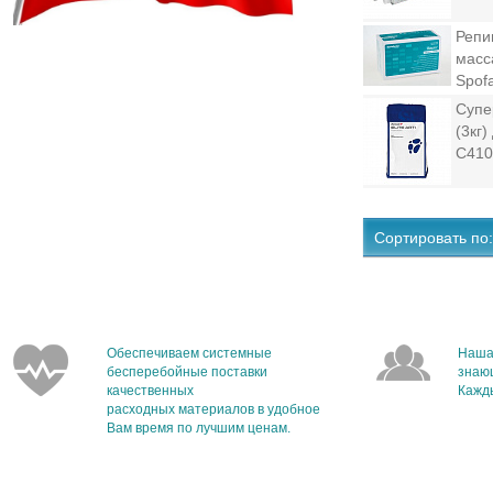
Репи
масса
Spof
Супер
(3кг
C410
Сортировать по:
Обеспечиваем системные
Наша
бесперебойные поставки
знаю
качественных
Кажды
расходных материалов в удобное
Вам время по лучшим ценам.